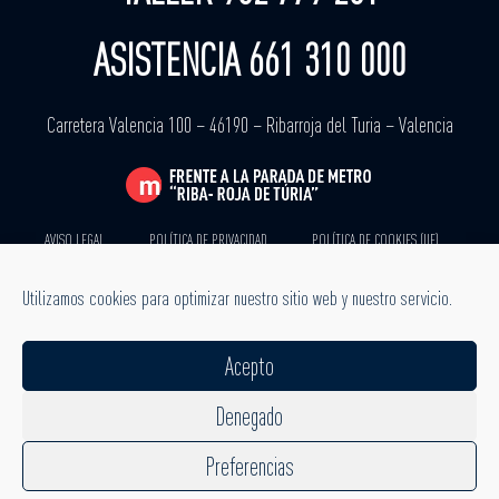
ASISTENCIA 661 310 000
Carretera Valencia 100 – 46190 – Ribarroja del Turia – Valencia
AVISO LEGAL
POLÍTICA DE PRIVACIDAD
POLÍTICA DE COOKIES (UE)
TODOS LOS DERECHOS
Utilizamos cookies para optimizar nuestro sitio web y nuestro servicio.
RESERVADOS
Acepto
Denegado
SÍGUENOS
Preferencias