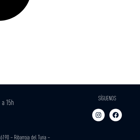
SÍGUENOS
h a 15h
6190 – Ribarroja del Turia –