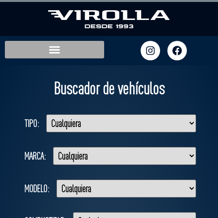
Asistencia en carretera
Buscador de vehículos
TIPO:
MARCA:
MODELO: