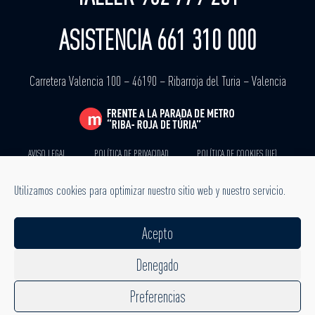
ASISTENCIA 661 310 000
Carretera Valencia 100 – 46190 – Ribarroja del Turia – Valencia
AVISO LEGAL
POLÍTICA DE PRIVACIDAD
POLÍTICA DE COOKIES (UE)
TODOS LOS DERECHOS
Utilizamos cookies para optimizar nuestro sitio web y nuestro servicio.
RESERVADOS
Acepto
Denegado
SÍGUENOS
Preferencias