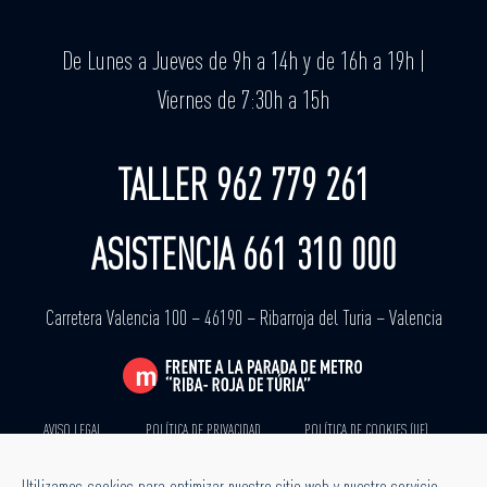
De Lunes a Jueves de 9h a 14h y de 16h a 19h |
Viernes de 7:30h a 15h
TALLER 962 779 261
ASISTENCIA 661 310 000
Carretera Valencia 100 – 46190 – Ribarroja del Turia – Valencia
AVISO LEGAL
POLÍTICA DE PRIVACIDAD
POLÍTICA DE COOKIES (UE)
TODOS LOS DERECHOS
Utilizamos cookies para optimizar nuestro sitio web y nuestro servicio.